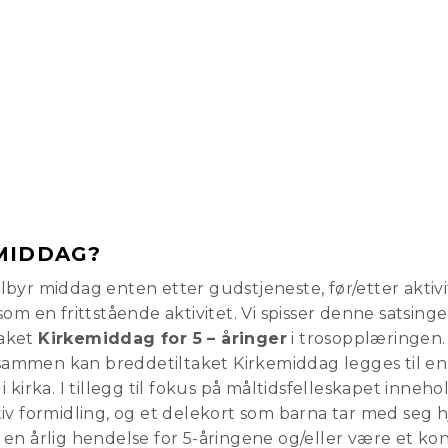
MIDDAG?
byr middag enten etter gudstjeneste, før/etter aktivi
om en frittstående aktivitet. Vi spisser denne satsing
taket
Kirkemiddag for 5 – åringer
i trosopplæringen.
n sammen kan breddetiltaket Kirkemiddag legges til en
 kirka. I tillegg til fokus på måltidsfelleskapet inneh
iv formidling, og et delekort som barna tar med seg 
n årlig hendelse for 5-åringene og/eller være et kont