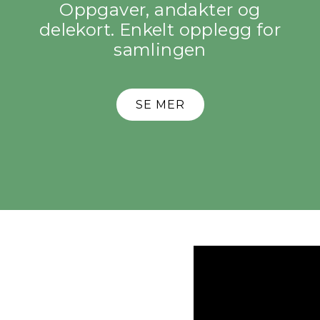
Oppgaver, andakter og
delekort. Enkelt opplegg for
samlingen
SE MER