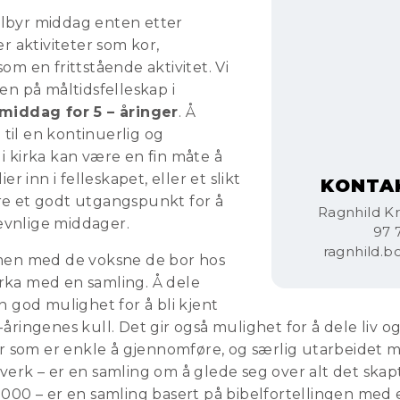
lbyr middag enten etter
er aktiviteter som kor,
om en frittstående aktivitet. Vi
en på måltidsfelleskap i
middag for 5 – åringer
. Å
n til en kontinuerlig og
i kirka kan være en fin måte å
er inn i felleskapet, eller et slikt
KONTA
re et godt utgangspunkt for å
Ragnhild Kr
vnlige middager.
97 
ragnhild.
mmen med de voksne de bor hos
kirka med en samling. Å dele
n god mulighet for å bli kjent
åringenes kull. Det gir også mulighet for å dele liv og 
ger som er enkle å gjennomføre, og særlig utarbeidet 
erk – er en samling om å glede seg over alt det skapt
5000 – er en samling basert på bibelfortellingen med 