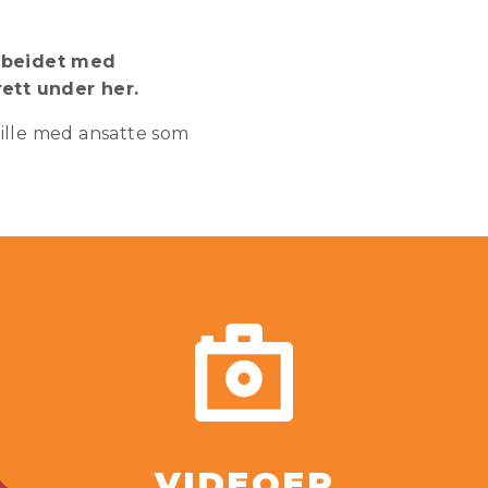
arbeidet med
ett under her.
tille med ansatte som
VIDEOER