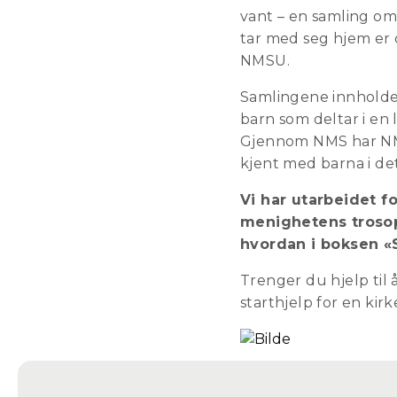
vant – en samling om
tar med seg hjem er 
NMSU.
Samlingene innholder
barn som deltar i en 
Gjennom NMS har NMS
kjent med barna i det
Vi har utarbeidet f
menighetens trosop
hvordan i boksen «
Trenger du hjelp til
starthjelp for en kir