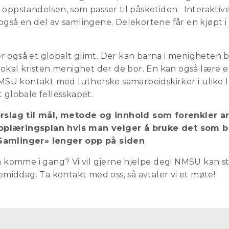
 oppstandelsen, som passer til påsketiden. Interakti
også en del av samlingene. Delekortene får en kjøpt i
 også et globalt glimt. Der kan barna i menigheten b
lokal kristen menighet der de bor. En kan også lære e
U kontakt med lutherske samarbeidskirker i ulike la
 globale fellesskapet.
orslag til mål, metode og innhold som forenkler 
plæringsplan hvis man velger å bruke det som b
Samlinger» lenger opp på siden
 å komme i gang? Vi vil gjerne hjelpe deg! NMSU kan s
kemiddag. Ta kontakt med oss, så avtaler vi et møte!