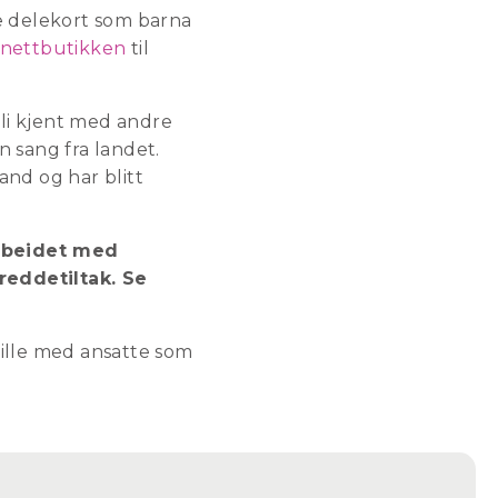
ve delekort som barna
nettbutikken
til
li kjent med andre
n sang fra landet.
nd og har blitt
arbeidet med
reddetiltak.
Se
tille med ansatte som