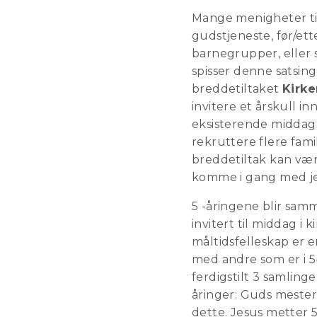
Mange menigheter ti
gudstjeneste, før/ett
barnegrupper, eller s
spisser denne satsing
breddetiltaket
Kirke
invitere et årskull in
eksisterende middag 
rekruttere flere famili
breddetiltak kan væ
komme i gang med je
5 -åringene blir sa
invitert til middag i 
måltidsfelleskap er e
med andre som er i 5-
ferdigstilt 3 samlin
åringer: Guds mesterv
dette. Jesus metter 