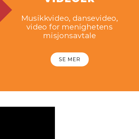
Musikkvideo, dansevideo,
video for menighetens
misjonsavtale
SE MER