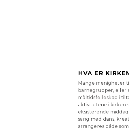
HVA ER KIRKE
Mange menigheter til
barnegrupper, eller s
måltidsfelleskap i til
aktivitetene i kirke
eksisterende middag i
sang med dans, kreat
arrangeres både som e