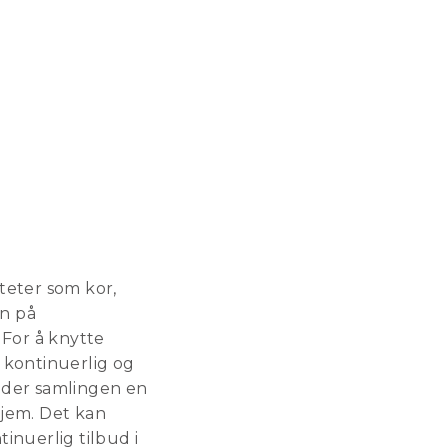
teter som kor,
en på
 For å knytte
 kontinuerlig og
older samlingen en
hjem. Det kan
inuerlig tilbud i