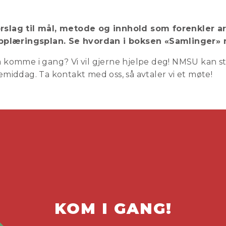
orslag til mål, metode og innhold som forenkler 
pplæringsplan.
Se hvordan i boksen «Samlinger» r
 å komme i gang? Vi vil gjerne hjelpe deg! NMSU kan s
kemiddag. Ta kontakt med oss, så avtaler vi et møte!
KOM I GANG!