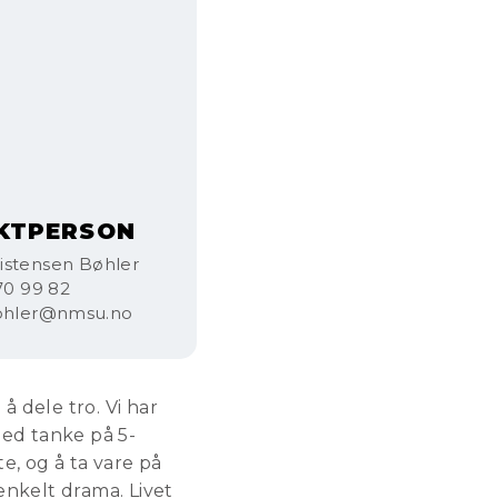
KTPERSON
istensen Bøhler
70 99 82
bohler@nmsu.no
å dele tro. Vi har
med tanke på 5-
e, og å ta vare på
enkelt drama. Livet